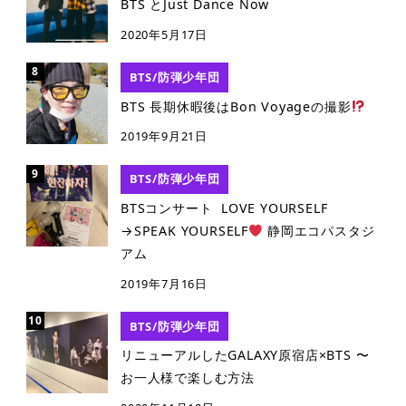
BTS とJust Dance Now
2020年5月17日
BTS/防弾少年団
BTS 長期休暇後はBon Voyageの撮影
2019年9月21日
BTS/防弾少年団
BTSコンサート LOVE YOURSELF
→SPEAK YOURSELF
静岡エコパスタジ
アム
2019年7月16日
BTS/防弾少年団
リニューアルしたGALAXY原宿店×BTS 〜
お一人様で楽しむ方法