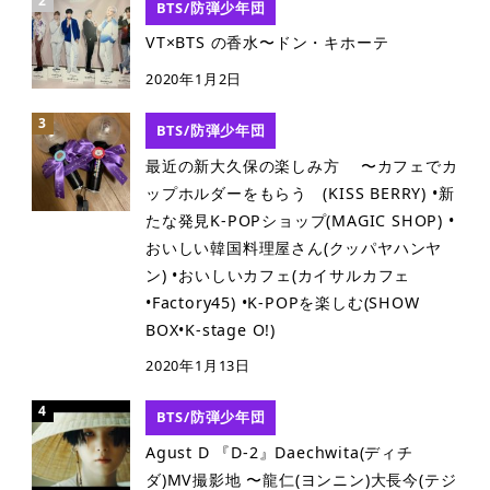
BTS/防弾少年団
VT×BTS の香水〜ドン・キホーテ
2020年1月2日
BTS/防弾少年団
最近の新大久保の楽しみ方 〜カフェでカ
ップホルダーをもらう (KISS BERRY) •新
たな発見K-POPショップ(MAGIC SHOP) •
おいしい韓国料理屋さん(クッパヤハンヤ
ン) •おいしいカフェ(カイサルカフェ
•Factory45) •K-POPを楽しむ(SHOW
BOX•K-stage O!)
2020年1月13日
BTS/防弾少年団
Agust D 『D-2』Daechwita(ディチ
ダ)MV撮影地 〜龍仁(ヨンニン)大長今(テジ