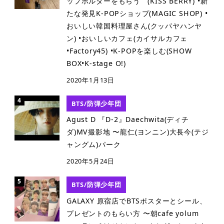
ップホルダーをもらう (KISS BERRY) •新
たな発見K-POPショップ(MAGIC SHOP) •
おいしい韓国料理屋さん(クッパヤハンヤ
ン) •おいしいカフェ(カイサルカフェ
•Factory45) •K-POPを楽しむ(SHOW
BOX•K-stage O!)
2020年1月13日
BTS/防弾少年団
Agust D 『D-2』Daechwita(ディチ
ダ)MV撮影地 〜龍仁(ヨンニン)大長今(テジ
ャングム)パーク
2020年5月24日
BTS/防弾少年団
GALAXY 原宿店でBTSポスターとシール、
プレゼントのもらい方 〜朝cafe yolum