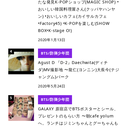
たな発見K-POPショップ(MAGIC SHOP) •
おいしい韓国料理屋さん(クッパヤハンヤ
ン) •おいしいカフェ(カイサルカフェ
•Factory45) •K-POPを楽しむ(SHOW
BOX•K-stage O!)
2020年1月13日
BTS/防弾少年団
Agust D 『D-2』Daechwita(ディチ
ダ)MV撮影地 〜龍仁(ヨンニン)大長今(テジ
ャングム)パーク
2020年5月24日
BTS/防弾少年団
GALAXY 原宿店でBTSポスターとシール、
プレゼントのもらい方 〜朝cafe yolum
へ。ランチはジミンちゃんとグーちゃんも