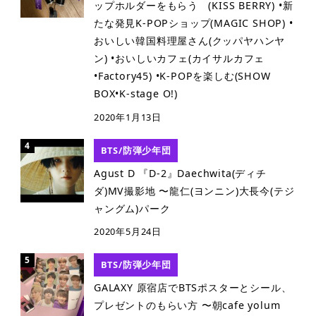
ップホルダーをもらう (KISS BERRY) •新
たな発見K-POPショップ(MAGIC SHOP) •
おいしい韓国料理屋さん(クッパヤハンヤ
ン) •おいしいカフェ(カイサルカフェ
•Factory45) •K-POPを楽しむ(SHOW
BOX•K-stage O!)
2020年1月13日
BTS/防弾少年団
Agust D 『D-2』Daechwita(ディチ
ダ)MV撮影地 〜龍仁(ヨンニン)大長今(テジ
ャングム)パーク
2020年5月24日
BTS/防弾少年団
GALAXY 原宿店でBTSポスターとシール、
プレゼントのもらい方 〜朝cafe yolum