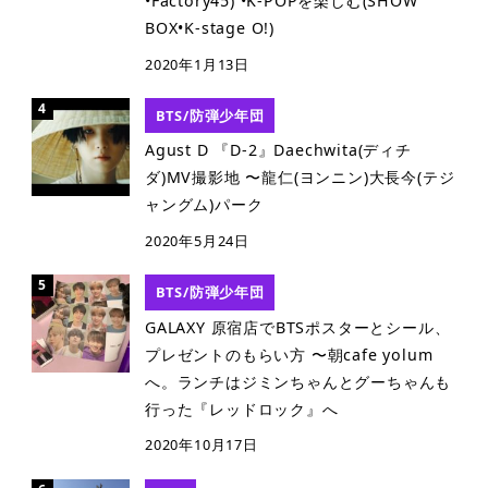
•Factory45) •K-POPを楽しむ(SHOW
BOX•K-stage O!)
2020年1月13日
BTS/防弾少年団
Agust D 『D-2』Daechwita(ディチ
ダ)MV撮影地 〜龍仁(ヨンニン)大長今(テジ
ャングム)パーク
2020年5月24日
BTS/防弾少年団
GALAXY 原宿店でBTSポスターとシール、
プレゼントのもらい方 〜朝cafe yolum
へ。ランチはジミンちゃんとグーちゃんも
行った『レッドロック』へ
2020年10月17日