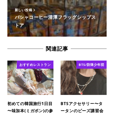
新しい投稿
バシャコーヒー清潭フラッグシップス
トア
関連記事
おすすめレストラン
BTS/防弾少年団
初めての韓国旅行1日目
BTSアクセサリー〜タ
〜味加本(ミガボン)の参
ータンのビーズ講習会