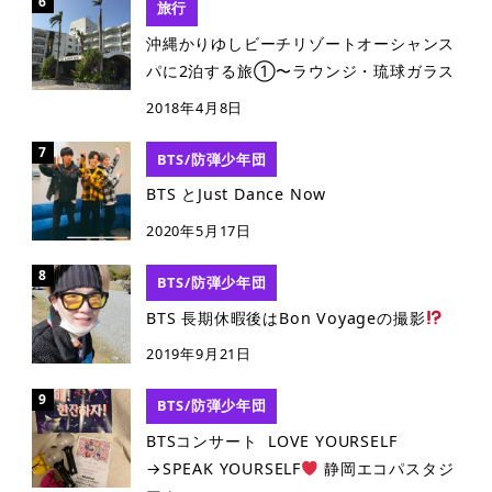
旅行
沖縄かりゆしビーチリゾートオーシャンス
パに2泊する旅①〜ラウンジ・琉球ガラス
2018年4月8日
BTS/防弾少年団
BTS とJust Dance Now
2020年5月17日
BTS/防弾少年団
BTS 長期休暇後はBon Voyageの撮影
2019年9月21日
BTS/防弾少年団
BTSコンサート LOVE YOURSELF
→SPEAK YOURSELF
静岡エコパスタジ