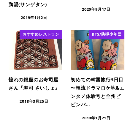
鶏湯(サンゲタン)
2020年9月17日
2019年1月2日
おすすめレストラン
BTS/防弾少年団
憧れの銀座のお寿司屋
初めての韓国旅行3日目
さん『寿司 さいしょ』
〜韓流ドラマロケ地&エ
ンタメ体験号と全州ビ
2018年3月25日
ビンバ…
2019年1月21日