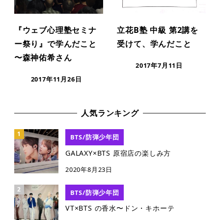
『ウェブ心理塾セミナ
立花B塾 中級 第2講を
ー祭り』で学んだこと
受けて、学んだこと
〜森神佑希さん
2017年7月11日
2017年11月26日
人気ランキング
BTS/防弾少年団
GALAXY×BTS 原宿店の楽しみ方
2020年8月23日
BTS/防弾少年団
VT×BTS の香水〜ドン・キホーテ