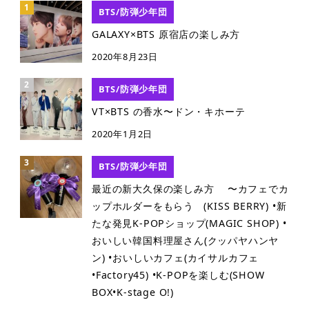
BTS/防弾少年団
GALAXY×BTS 原宿店の楽しみ方
2020年8月23日
BTS/防弾少年団
VT×BTS の香水〜ドン・キホーテ
2020年1月2日
BTS/防弾少年団
最近の新大久保の楽しみ方 〜カフェでカ
ップホルダーをもらう (KISS BERRY) •新
たな発見K-POPショップ(MAGIC SHOP) •
おいしい韓国料理屋さん(クッパヤハンヤ
ン) •おいしいカフェ(カイサルカフェ
•Factory45) •K-POPを楽しむ(SHOW
BOX•K-stage O!)