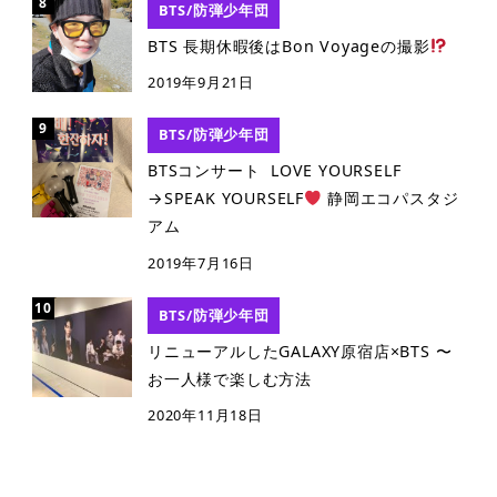
BTS/防弾少年団
BTS 長期休暇後はBon Voyageの撮影
2019年9月21日
BTS/防弾少年団
BTSコンサート LOVE YOURSELF
→SPEAK YOURSELF
静岡エコパスタジ
アム
2019年7月16日
BTS/防弾少年団
リニューアルしたGALAXY原宿店×BTS 〜
お一人様で楽しむ方法
2020年11月18日