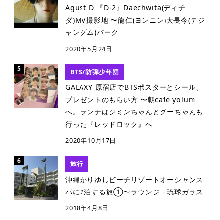
Agust D 『D-2』Daechwita(ディチ
ダ)MV撮影地 〜龍仁(ヨンニン)大長今(テジ
ャングム)パーク
2020年5月24日
BTS/防弾少年団
GALAXY 原宿店でBTSポスターとシール、
プレゼントのもらい方 〜朝cafe yolum
へ。ランチはジミンちゃんとグーちゃんも
行った『レッドロック』へ
2020年10月17日
旅行
沖縄かりゆしビーチリゾートオーシャンス
パに2泊する旅①〜ラウンジ・琉球ガラス
2018年4月8日