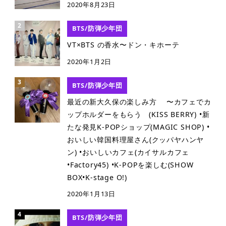
2020年8月23日
BTS/防弾少年団
VT×BTS の香水〜ドン・キホーテ
2020年1月2日
BTS/防弾少年団
最近の新大久保の楽しみ方 〜カフェでカ
ップホルダーをもらう (KISS BERRY) •新
たな発見K-POPショップ(MAGIC SHOP) •
おいしい韓国料理屋さん(クッパヤハンヤ
ン) •おいしいカフェ(カイサルカフェ
•Factory45) •K-POPを楽しむ(SHOW
BOX•K-stage O!)
2020年1月13日
BTS/防弾少年団