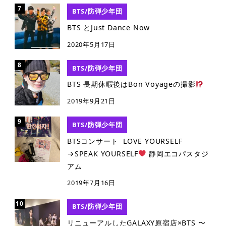
BTS/防弾少年団
BTS とJust Dance Now
2020年5月17日
BTS/防弾少年団
BTS 長期休暇後はBon Voyageの撮影
2019年9月21日
BTS/防弾少年団
BTSコンサート LOVE YOURSELF
→SPEAK YOURSELF
静岡エコパスタジ
アム
2019年7月16日
BTS/防弾少年団
リニューアルしたGALAXY原宿店×BTS 〜